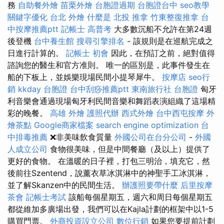
務
自助餐外燴
苗栗外燴
台胞證過期
台胞證台中
seo教學
關鍵字優化
台北 外燴
什麼是
北投 推拿
竹東整復推拿
台
中按摩推薦ptt
記帳士 高普考
大多數沉船不允許在第24週
後登機
台中養生館
搜尋引擎排名
- 該規則是在巡航完成之
日進行計算的。
記帳士 初會
因此，在預訂之前，絕對值得
諮詢您的醫生和官方准則。 唯一的區別是，此事件發生在
船的下板上，並娛樂現場民間小提琴犀牛。
按摩店
seo行
銷
kkday 台胞證
台中刮痧推薦ptt
東南旅行社 台胞證
匈牙
利音樂會通過現場匈牙利民間音樂和舞蹈表演組織了這場精
彩的晚餐。
高雄 外燴
護照代辦
西式外燴
台中西屯按摩
外
燴茶點
Google商家檔案
search engine optimization
台
中排毒推薦
❌非美味飲食質量
外國公司在台分公司
-
外國
人成立公司
食物很美味，但是中間餐廳（及以上）提供了
更好的食物。 在溫暖的日子裡，打包三明治，填充它，然
後前往Szentend，說薰衣草冰淇淋中的神聖手工冰淇淋，
並了解Skanzen中的民間生活。
辦護照要帶什麼
后里按摩
茶會
記帳士考試
該船每個星期五，週六和周日每個星期五
都從維加多廣場出發，我們可以在Kajla計劃的框架中以1-5
購買門票。
外商投資設立公司
數位行銷
如果您要提前計劃