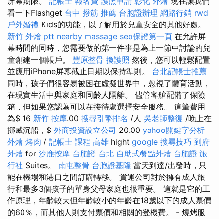
屏幕期限。
記帳士 報名費
護照申請
彰化 外燴
現在讓我們
看一下Flashget
台中 撥筋 推薦
台胞證辦理
網路行銷
rwd
戶外婚禮
Kids的功能，以了解用於兒童安全的其他好處。
新竹 外燴 ptt
nearby massage
seo保證第一頁
在允許屏
幕時間的同時，您需要做的第一件事是為上一節中討論的兒
童創建一個帳戶。
豐原整骨
換護照
然後，您可以輕鬆配置
並應用iPhone屏幕截止日期以保持準則。
台北記帳士推薦
同時，孩子們很容易被困在虛擬世界中，忽視了體育活動，
在現實生活中與家庭和同齡人隔離。 儘管客艙配備了保險
箱，但如果您認為可以在接待處選擇安全服務。 這筆費用
為$ 16
新竹 按摩
.00
搜尋引擎排名
/人
吳老師整復
/晚上在
挪威沉船，$
外商投資設立公司
20.00
yahoo關鍵字分析
外燴 烤肉
/
記帳士 課程 高雄
hight
google 搜尋技巧
到府
外燴
for
沙鹿按摩
台胞證 台北
自助式餐點外燴
台胞證 旅
行社
Suites。
南屯整骨
台胞證基隆
當天到達/出發時，只
能在機場和港口之間訂購轉移。 貨運公司對於擁有成人旅
行和最多3個孩子的單身父母家庭也很重要。 這就是它的工
作原理，年齡較大但年齡較小的年齡在18歲以下的成人票價
的60％，而其他人則支付票價和相關的登機費。 - 燒烤服