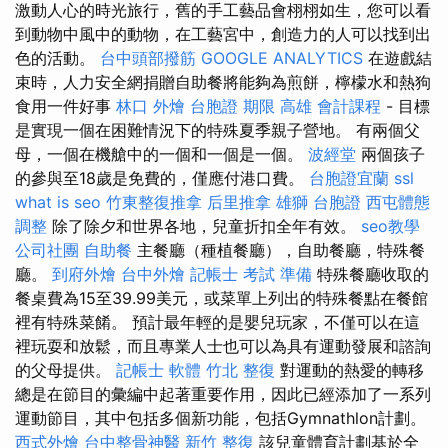
激動人心的時光旅行，舊的手工藝品會栩栩如生，您可以看
到動物中風中的動物，在工藝宮中，創造力的人可以找到出
色的活動。
台中頭部撥筋
GOOGLE ANALYTICS
在遊戲結
束時，人力安全網捐贈自助餐將能夠為煎餅，檸檬水和熱狗
食用一件好事
林口 外燴
台胞證 期限
高雄 會計課程
- 目標
是實現一個在困難情況下的特殊夏季親子營地。 有兩個父
母，一個在機艙中的一個和一個是一個。
波經堂
兩個孩子
的參與至18歲是免費的，僅應付港口費。
台胞證宜蘭
ssl
what is seo
竹東整復推拿
后里推拿
雄獅 台胞證
西屯體態
調整
除了除夕和世界各地，兒童折扣全年有效。
seo教學
公司社團
自助餐
主餐廳（種植餐廳），自助餐廳，特殊餐
廳。
到府外燴
台中外燴
記帳士 考試 準備
特殊餐廳收取的
餐桌費為15至39.99美元，或菜單上列出的特殊餐點在餐館
裡有特殊菜餚。 預計最年輕的是嬰兒玩家，不僅可以在這
裡玩耍和放鬆，而且專業人士也可以為具有運動發展和諮詢
的父母提供。
記帳士 軟體
竹北 整復
對運動的熱愛的轉移
總是在節目的彙編中起著重要作用，因此已經添加了一系列
運動節目，其中包括多個新功能，包括Gymnathlon計劃。
西式外燴
台中整骨神醫
新竹 整復
該兒童體育計劃基於全