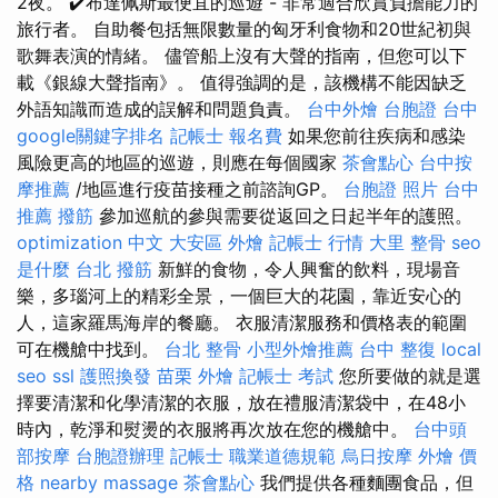
2夜。 ✔️布達佩斯最便宜的巡遊 - 非常適合欣賞負擔能力的
旅行者。 自助餐包括無限數量的匈牙利食物和20世紀初與
歌舞表演的情緒。 儘管船上沒有大聲的指南，但您可以下
載《銀線大聲指南》。 值得強調的是，該機構不能因缺乏
外語知識而造成的誤解和問題負責。
台中外燴
台胞證 台中
google關鍵字排名
記帳士 報名費
如果您前往疾病和感染
風險更高的地區的巡遊，則應在每個國家
茶會點心
台中按
摩推薦
/地區進行疫苗接種之前諮詢GP。
台胞證 照片
台中
推薦 撥筋
參加巡航的參與需要從返回之日起半年的護照。
optimization 中文
大安區 外燴
記帳士 行情
大里 整骨
seo
是什麼
台北 撥筋
新鮮的食物，令人興奮的飲料，現場音
樂，多瑙河上的精彩全景，一個巨大的花園，靠近安心的
人，這家羅馬海岸的餐廳。 衣服清潔服務和價格表的範圍
可在機艙中找到。
台北 整骨
小型外燴推薦
台中 整復
local
seo
ssl
護照換發
苗栗 外燴
記帳士 考試
您所要做的就是選
擇要清潔和化學清潔的衣服，放在禮服清潔袋中，在48小
時內，乾淨和熨燙的衣服將再次放在您的機艙中。
台中頭
部按摩
台胞證辦理
記帳士 職業道德規範
烏日按摩
外燴 價
格
nearby massage
茶會點心
我們提供各種麵團食品，但