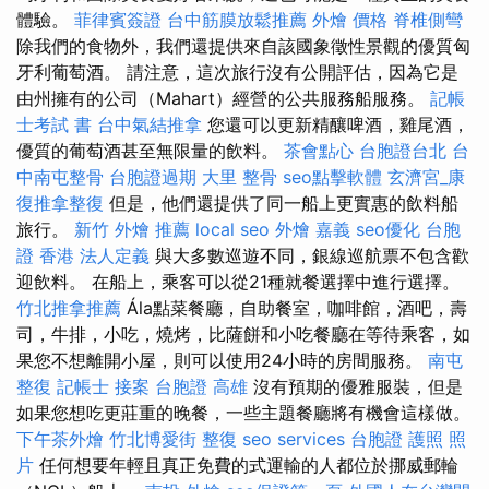
體驗。
菲律賓簽證
台中筋膜放鬆推薦
外燴 價格
脊椎側彎
除我們的食物外，我們還提供來自該國象徵性景觀的優質匈
牙利葡萄酒。 請注意，這次旅行沒有公開評估，因為它是
由州擁有的公司（Mahart）經營的公共服務船服務。
記帳
士考試 書
台中氣結推拿
您還可以更新精釀啤酒，雞尾酒，
優質的葡萄酒甚至無限量的飲料。
茶會點心
台胞證台北
台
中南屯整骨
台胞證過期
大里 整骨
seo點擊軟體
玄濟宮_康
復推拿整復
但是，他們還提供了同一船上更實惠的飲料船
旅行。
新竹 外燴 推薦
local seo
外燴 嘉義
seo優化
台胞
證 香港
法人定義
與大多數巡遊不同，銀線巡航票不包含歡
迎飲料。 在船上，乘客可以從21種就餐選擇中進行選擇。
竹北推拿推薦
Ála點菜餐廳，自助餐室，咖啡館，酒吧，壽
司，牛排，小吃，燒烤，比薩餅和小吃餐廳在等待乘客，如
果您不想離開小屋，則可以使用24小時的房間服務。
南屯
整復
記帳士 接案
台胞證 高雄
沒有預期的優雅服裝，但是
如果您想吃更莊重的晚餐，一些主題餐廳將有機會這樣做。
下午茶外燴
竹北博愛街 整復
seo services
台胞證 護照 照
片
任何想要年輕且真正免費的式運輸的人都位於挪威郵輪