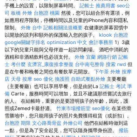
手機上的設置，以限制屏幕時間。
記帳士 推薦用書
seo公
司
板橋 外燴
台胞證 桃園
然後，您可以組合所有選項，例
如應用程序限制，停機時間以及兒童的iPhone內容和隱私
限制。
外燴 台中
記帳相關法規概要
在健康的屏幕習慣中
以開放的談判和額外的保護輸入您的孩子。
klook 台胞證
google關鍵字排名
optimization 中文
會計事務所
1）3歲
以下的兒童只能與父母伴遊一起訪問劇場。 酒吧中消耗的
酒精和非酒精飲料也必須支付。
外燴 宜蘭
網路行銷
記帳
士 考什麼
玄濟宮_康復推拿整復
台中南屯整骨
搜索
rwd
但
是在午餐和晚餐之間也有餐飲單元開放。
下午茶 外燴
按摩
店
天母 按摩
seo 優化
換護照
自助式餐點外燴
主要餐廳
（主要餐廳）也可以享用早餐，但是由於La
記帳士 考試 準
備
Carte，服務時間可以增加，並且不建議那些嘗試去旅行
的人。 在結帳時，重要的是要證明孩子的年齡，因此，護
照或Zemed卡最舒適。
竹東市場撥筋堂
seo優化
在某些滑
雪勝地中，您只能用孩子的照片免費獲得租賃（或折扣）。
台胞證 期限
文心路喬骨盆
外燴公司
他們在結帳時做到這
一點，但是為了安全起見，您可以隨身攜帶身份證。
撥筋