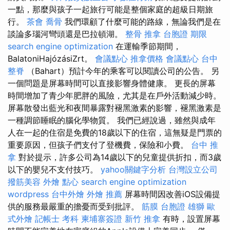
一點，那麼與孩子一起旅行可能是整個家庭的超級日期旅
行。
茶會
喬骨
我們環顧了什麼可能的路線，無論我們是在
談論多瑙河彎頭還是巴拉頓湖。
整骨 推拿
台胞證 期限
search engine optimization
在運輸季節期間，
BalatoniHajózásiZrt。
會議點心
推拿價格
會議點心
台中
整脊
（Bahart）預計今年的乘客可以閱讀公司的公告。 另
一個問題是屏幕時間可以直接影響身體健康。 更長的屏幕
時間增加了青少年肥胖的風險，尤其是在戶外活動減少時。
屏幕散發出藍光和夜間暴露對褪黑激素的影響，褪黑激素是
一種調節睡眠的腦化學物質。 我們已經說過，雖然與成年
人在一起的住宿是免費的18歲以下的住宿，這無疑是門票的
重要原因，但孩子們支付了登機費，保險和小費。
台中 推
拿
對於提示，許多公司為14歲以下的兒童提供折扣，而3歲
以下的嬰兒不支付技巧。
yahoo關鍵字分析
台灣設立公司
撥筋美容
外燴 點心
search engine optimization
wordpress
台中外燴
外燴 推薦
屏幕時間因改善iOS設備提
供的服務最嚴重的擔憂而受到批評。
筋膜
台胞證 雄獅
歐
式外燴
記帳士 考科
柬埔寨簽證
新竹 推拿
有時，設置屏幕