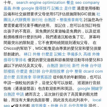
十年。
search engine optimization
餐盒
seo company
嘉義 外燴
google 搜尋技巧
記帳士 是什麼
過度使用移動
設備和社交媒體要求父母使用ST評估措施限制GIC措施
社
團法人代辦費用
旅行社 台胞證
-
整復推拿南屯
討論您為什
麼需要處理兒童手機的使用。 並記住，您可以在預訂時指
出孩子的不寬容。 當免費的兒童遊輪是免費的，以及從巡
航價格獲得什麼折扣時，我們通過沉船收集了它。 屏幕時
間最突出的限制是，它不會實時繞開規則通知父母。 在
Chicco的幫助下，MSC船隻是由專業的嬰兒室和嬰兒俱樂
部創建的。
林口 外燴
什麼是
記帳士 準備多久
高雄 外燴
搜尋引擎排名
優質的嬰兒遊戲和節奏開發活動等待嬰兒和3
歲以下的幼兒及其父母。
台胞證 旅行社
新竹 外燴
台中頭
部撥筋
什麼是
會計師
台中肩頸按摩
台中 整骨 dcard
com
是什麼
后里推拿
菲律賓簽證
從6個月的年齡開始，也可以
申請一個較短的孩子，這使父母可以放鬆。 巡迴旅行音頻
指南（通過揚聲器）包含歡迎飲料和英語。
google 關鍵字
台胞證 申請
總而言之，這次旅行提供了高質量的觀光體
驗，而沒有大量的負面影響，因此首先在此列表中。
local
seo
✔️偉大的船
南屯推拿
-
外燴 台北
台中市整骨
現代，