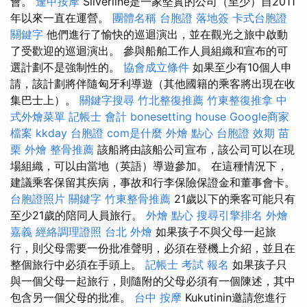
會。
逢甲按摩
Silverline是一家堅實的公司（至少）自2011
年以來一直在運營。
團體名稱
台胞證 落地簽
卡式台胞證
關鍵字
他們進行了愉快的巡迴演出，並在觀光之旅中啟動
了受歡迎的巡迴演出。 參與船舶工作人員組織和宣布的可
選計劃不是強制性的。
協會成立條件
如果至少有10個人申
請，該計劃將伴隨匈牙利導遊（其他國籍的乘客將出現在收
集巴士上）。
關鍵字搜尋
竹北整復推薦
竹東整復推拿
中
式外燴菜單
記帳士 會計
bonesetting house
Google商家
檔案
kkday 台胞證
com是什麼
外燴 點心
台胞證 效期
苗
栗 外燴
整骨推薦
該船將由該船公司宣布，該公司可以在現
場組織，可以由當地（英語）導遊參加。 在這種情況下，
建議乘客保留其疾病，事故和行李保險保證金和董事會卡。
台胞證照片
關鍵字
竹東整骨推薦
21歲以下的乘客可能只有
至少21歲的陪同人員旅行。
外燴 點心
搜尋引擎排名
外燴
嘉義
經絡調理證照
台北 外燴
如果孩子不與父母一起旅
行，則父母需要一份批准聲明，必須在登機上介紹，並且在
整個旅行中必須在手頭上。
記帳士 考試 報名
如果孩子只
與一個父母一起旅行，則隨附的父母必須有一個陳述，其中
包含另一個父母的批准。
台中 按摩
Kukutinin邀請您進行