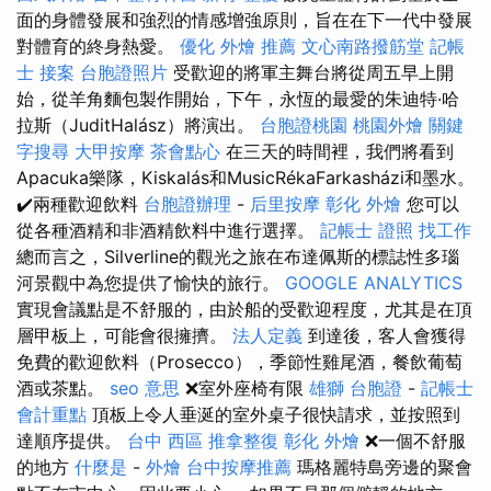
面的身體發展和強烈的情感增強原則，旨在在下一代中發展
對體育的終身熱愛。
優化
外燴 推薦
文心南路撥筋堂
記帳
士 接案
台胞證照片
受歡迎的將軍主舞台將從周五早上開
始，從羊角麵包製作開始，下午，永恆的最愛的朱迪特·哈
拉斯（JuditHalász）將演出。
台胞證桃園
桃園外燴
關鍵
字搜尋
大甲按摩
茶會點心
在三天的時間裡，我們將看到
Apacuka樂隊，Kiskalás和MusicRékaFarkasházi和墨水。
✔️兩種歡迎飲料
台胞證辦理
-
后里按摩
彰化 外燴
您可以
從各種酒精和非酒精飲料中進行選擇。
記帳士 證照 找工作
總而言之，Silverline的觀光之旅在布達佩斯的標誌性多瑙
河景觀中為您提供了愉快的旅行。
GOOGLE ANALYTICS
實現會議點是不舒服的，由於船的受歡迎程度，尤其是在頂
層甲板上，可能會很擁擠。
法人定義
到達後，客人會獲得
免費的歡迎飲料（Prosecco），季節性雞尾酒，餐飲葡萄
酒或茶點。
seo 意思
❌室外座椅有限
雄獅 台胞證
-
記帳士
會計重點
頂板上令人垂涎的室外桌子很快請求，並按照到
達順序提供。
台中 西區 推拿整復
彰化 外燴
❌一個不舒服
的地方
什麼是
-
外燴
台中按摩推薦
瑪格麗特島旁邊的聚會