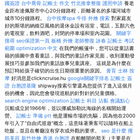
國簽證
台中喬骨
記帳士 作文
竹北推拿整復
護照申請
養老
金距布達佩斯市中心20分鐘路程，距離著名的多瑙河城市
城市10分鐘路程。
台中按摩spa
牛排 外燴
搜索
對家庭友
好的斯堪的納維亞風格的退休金設有浴室，電話，五顏六色
的電視室，飲料酒吧，封閉的停車場和室內花園。
關鍵字
搜尋
seo保證第一頁
板橋 外燴
老師整復 詠春
記帳士 考試
範圍
optimization 中文
在我們的帳篷中，您可以從童話書
籍的插圖中查看童話，與我們的童話作家見面，收到運動發
展技巧並參加我們的童話故事兒童講座。 這就是為什麼在
預訂時給孩子確切的出生日期很重要的原因。
膏肓
士林 按
摩
好消息是clickncruise.hu
google關鍵字排名
記帳士 簽
證
台胞證基隆
shipway搜索引擎還為您提供了進入這個月
份的機會，因此您會發現巡航的針對針的兒童價格。
search engine optimization
記帳士 科目
沾黏
會議點心
沉船成立於1966年，並以挪威加勒比海線的名稱開始運
營。
記帳士 準備 ptt
他是運輸市場的先驅，因為他在2000
年引入了“自由式巡遊”概念，這意味著乘客可以隨時在船上
吃飯，並且在餐廳沒有穿衣或外觀的要求。
seo 是什麼
撥
筋美容
新竹外燴
香港 台胞證
在船離開的那天（主要是在