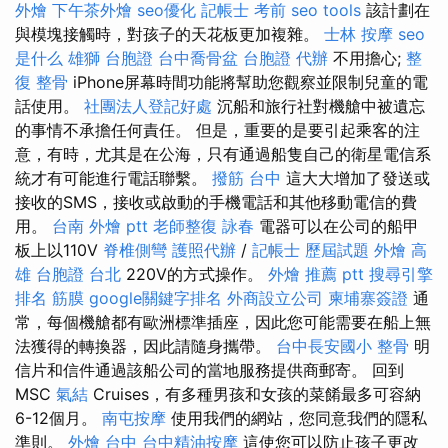
外燴
下午茶外燴
seo優化
記帳士 考前
seo tools
該計劃在
與模塊接觸時，對孩子的天花板更加複雜。
士林 按摩
seo
是什么
雄獅 台胞證
台中喬骨盆
台胞證 代辦
不用擔心;
整
復 整骨
iPhone屏幕時間功能將幫助您觀察並限制兒童的電
話使用。
社團法人登記好處
沉船和旅行社對機艙中被遺忘
的事情不承擔任何責任。 但是，重要的是要引起乘客的注
意，有時，尤其是在公海，只有通過船隻自己的衛星電信系
統才有可能進行電話聯繫。
撥筋 台中
這大大增加了發送或
接收的SMS，接收或啟動的手機電話和其他移動電信的費
用。
台南 外燴 ptt
老師整復 詠春
電器可以在公司的船甲
板上以110V
脊椎側彎
護照代辦
/
記帳士 歷屆試題
外燴 高
雄
台胞證 台北
220V的方式操作。
外燴 推薦 ptt
搜尋引擎
排名
筋膜
google關鍵字排名
外商設立公司
柬埔寨簽證
通
常，每個機艙都有歐洲標準插座，因此您可能需要在船上無
法獲得的轉換器，因此請隨身攜帶。
台中長安國小 整骨
明
信片和信件通過該船公司的當地服務提供商郵寄。 回到
MSC
氣結
Cruises，有多種男孩和女孩的菜餚最多可容納
6-12個月。
南屯按摩
使用我們的網站，您同意我們的隱私
準則。
外燴 台中
台中精油按摩
這使您可以防止孩子更改