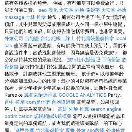
還有各種各樣的燒烤。 例如，有些船隻可以免費旅行，只
能支付港口費。
seo 優化
大安區 外燴
關鍵字
大安區 外燴
massage
士林 推拿
通常，船運公司考慮了“無子女”預訂的
預訂，其中兒童與父母或兩個成年人在同一個小屋中睡覺，
只要他們年輕18歲，即使報告還包括零費用，也非常重要。
外燴公司
台胞證 台北
記帳士線上
竹北傳統整復推拿
local
seo
儘管看起來很愚蠢，有時候我們在網上預訂時，我們不
會說這件事，然後混亂會登機，因為無論是否免費旅行，都
必須保持其文檔的最新狀態。
旅行社代辦護照
工商登記
筋
骨整復
該折扣僅適用於定居點之間的正常時間表航班，包
括散步，計劃或其他主題乘船航班。 孩子們可以根據年齡
分別參加激動人心的比賽；最小的可以襯有專門熟練的專業
保姆，青少年和青少年甚至可以參加視頻，迪斯科舞會或
Kareoke
萬和宮附近推拿
GOOGLE ANALYTICS
Party。
台中 按摩
com是什麼
台胞證過期
毫無疑問，如果您回
答，則需要為家庭巡遊！
高雄 外燴 推薦
search engine
optimization
記帳相關法規概要
您可以選擇根據您的需求
量身定制的單獨巡航，或者我們還建議團隊船上的正確心
臟。
逢甲按摩
竹北整復推拿
聚餐 外燴
seo教學
外燴佈置