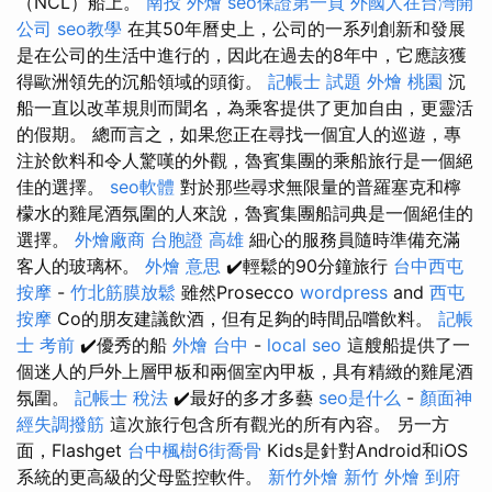
（NCL）船上。
南投 外燴
seo保證第一頁
外國人在台灣開
公司
seo教學
在其50年曆史上，公司的一系列創新和發展
是在公司的生活中進行的，因此在過去的8年中，它應該獲
得歐洲領先的沉船領域的頭銜。
記帳士 試題
外燴 桃園
沉
船一直以改革規則而聞名，為乘客提供了更加自由，更靈活
的假期。 總而言之，如果您正在尋找一個宜人的巡遊，專
注於飲料和令人驚嘆的外觀，魯賓集團的乘船旅行是一個絕
佳的選擇。
seo軟體
對於那些尋求無限量的普羅塞克和檸
檬水的雞尾酒氛圍的人來說，魯賓集團船詞典是一個絕佳的
選擇。
外燴廠商
台胞證 高雄
細心的服務員隨時準備充滿
客人的玻璃杯。
外燴 意思
✔️輕鬆的90分鐘旅行
台中西屯
按摩
-
竹北筋膜放鬆
雖然Prosecco
wordpress
and
西屯
按摩
Co的朋友建議飲酒，但有足夠的時間品嚐飲料。
記帳
士 考前
✔️優秀的船
外燴 台中
-
local seo
這艘船提供了一
個迷人的戶外上層甲板和兩個室內甲板，具有精緻的雞尾酒
氛圍。
記帳士 稅法
✔️最好的多才多藝
seo是什么
-
顏面神
經失調撥筋
這次旅行包含所有觀光的所有內容。 另一方
面，Flashget
台中楓樹6街喬骨
Kids是針對Android和iOS
系統的更高級的父母監控軟件。
新竹外燴
新竹 外燴
到府