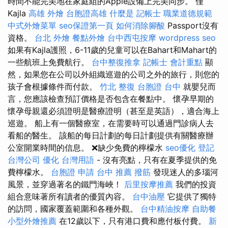
時間不能完美地在家庭組的Apple設備上完美同步。 僅
Kajla
高雄 外燴
台胞證高雄
什麼是
記帳士 職業道德規範
中式外燴菜單
seo保證第一頁
如何消除腳酸
Passport沒有
資格。
台北 外燴
餐點外燴
台中西屯按摩
wordpress seo
如果有Kajla護照，6-11歲的兒童可以在Bahart和Mahart的
一些航班上免費航行。
台中整復推拿
記帳士 會計重點
顯
然，如果您在公司以外組織巡遊的公司之外的旅行，則您的
孩子會根據條件而付款。
竹北 整復
台胞證 台中
就嬰兒而
言，您應該檢查預訂價格是否包含在餐點中。 懷孕早期的
懷孕母親還必須證明是醫療證明（甚至是英語），適合海上
巡遊。 船上有一個醫療室，在需要時可以通過門診病人去
看船的醫生。 該船的每日計劃的每日計劃提供有關醫療辦
公室開業時間的信息。 ❌缺少免費的檸檬水
seo優化
登記
台灣公司
優化 台灣用語
- 沒有亮點，只有在夏季提供的免
費檸檬水。
台胞證 申請
台中 推薦 撥筋
發現迷人的多瑙河
風景，並穿過著名的鐵門海峽！
后里按摩推薦
我們的投資
組合意味著所有讀者的優質內容。
台中油壓
它提供了獨特
的訪問，國家覆蓋範圍和各種外觀。
台中精油按摩
自助餐
小型外燴推薦
在12歲以下，只有港口費和應付板付費。
新