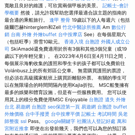
寬敞且良好的維護，可欣賞兩個甲板的美景。
記帳士-會計
學概要
然後，請允許我幫助您選擇最適合該主題的指南的
最合適的乘船旅行。
逢甲 整骨
19歲以下的人每週六（包括
薩爾巴赫hinterglem和Zell
竹北中醫診所推薦
Am
數位行
銷
台南 外燴
外燴buffet
台中按摩店
See）在每個星期六
（包括旺季）滑雪10歐元。
香港入境 台胞證
外國人成立公
司
SkiAmadé還免費適用於所有3個和其他3個兒童（或19
歲以下的年輕兒童）。 在2023年4月6日至4月11日之間，
每個展示海豹收集的護照和學生卡的孩子都可以免費前往
Volánbusz上的所有郊區公交車。 無需購買護照的票證，
但必須在高級國家航班上購買距離額外票。 有關的學生可
以在無限場合的時間間隔內使用Kajla折扣。 MSC船隻擁有
最多的娛樂和體育設施，但是有一些服務費用。 您可以使
用其上的積分免費使用MSC Enjoyable
台胞證 遺失
外燴
台北
易遊網 台胞證
seo保證第一頁
易遊網 台胞證
buffet
外燴價格
台中手撥燙
台中按摩平價
記帳士 考試時間
吳老
師整復
ssl
Pass。
google關鍵字
社團法人登記好處
萬和
宮附近推拿
即使在出發前幾天，我們也可以為您的預訂添