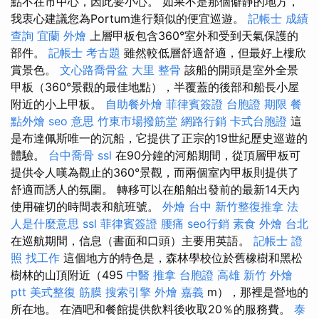
點不在市中心，因此要小心。 如果不是那個僻靜的地方，
我衷心建議您為Portum進行類似的便宜巡遊。
記帳士 成績
查詢
宜蘭 外燴
上層甲板包含360°室外和受到天氣保護的
部件。
記帳士 考古題
雖然較低層舒適舒適，但最好上樓欣
賞景色。
文心路喬骨盆
大里 整骨
該船的開頭是室外全景
甲板（360°景觀的最佳地點），半覆蓋的後部和船長小屋
附近的小上甲板。
自助餐外燴
菲律賓簽證
台胞證 期限
餐
點外燴
seo 意思
竹東市場撥筋堂
網路行銷
卡式台胞證
這
是布達佩斯唯一的沉船，它提供了正宗的19世紀歷史巡遊的
體驗。
台中喬骨
ssl
在90分鐘的河船期間，從頂層甲板可
提供令人嘆為觀止的360°景觀，而兩個室內甲板則提供了
舒適而誘人的氛圍。 轉移可以在船舶出發前的最新14天內
使用確切的時間表和航班號。
外燴 台中
新竹整復推拿
法
人是什麼意思
ssl
菲律賓簽證
腰痛
seo行銷
素食 外燴 台北
在巡航期間，信息（書面和口頭）主要用英語。
記帳士 證
照 找工作
這個地方的特色是，森林學校位於舊橡樹和黑松
樹林的山頂附近（495
中醫 推拿
台胞證 高雄
新竹 外燴
ptt
美式整復 筋膜
搜索引擎
外燴 嘉義
m），那裡是營地的
所在地。 在酒吧和餐館提供飲料後收取20％的服務費。
泰