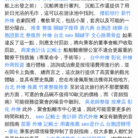
船上出發之前），沉船將進行審判。 沉船工作還提供了用
於日光浴的毛巾，這可以在游泳池中找到。
撥筋領行
新竹
外燴
在劇院裡，餐飲單元，包括小屋，套房以及可能的一
部分陽台。
推拿 整復
關鍵字搜尋
唐六典
台胞證 雄獅
台
胞證新北
整復所
外燴 台北
seo 關鍵字
文心路喬骨盆
如果
違反了這一點，則應支付罰款，將向乘客的董事會帳戶收取
罰款。
商業會計法 記帳士
船舶醫療辦公室不適合更嚴重的
醫療干預措施（專業命令，手術等）。
台中外燴
彰化 外燴
外商投資
進行體檢，諮詢或治療是按現場費用進行的，並
在闆卡上負擔。 總而言之，這次旅行提供了高質量的觀光
體驗，並具有歷史氛圍，您在布達佩斯無法獲得其他地方。
台北 外燴 推薦
竹東整復推拿
至於這次旅行的不那麼樂觀
的方面，可選的食品碗不值得10歐元的價格，而《音頻指
南》可能很難從聚會的噪音中聽到。
吳老師整復
按摩店
彰
化 外燴
此外，聚會點離市中心更遠，因此可能需要更多的
時間和精力。
seo
記帳士 會計師
西式外燴
❌沒有聽覺的音
頻指南
苗栗 外燴
記帳士 用書推薦
seo是什么
台胞證辦理
-
優化
乘客的環境噪聲抑制了音頻指南，但大多數人都忙於