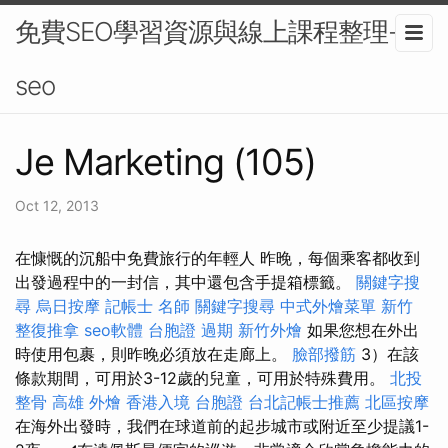
免費SEO學習資源與線上課程整理-
seo
Je Marketing (105)
Oct 12, 2013
在慷慨的沉船中免費旅行的年輕人 昨晚，每個乘客都收到
出發過程中的一封信，其中還包含手提箱標籤。
關鍵字搜
尋
烏日按摩
記帳士 名師
關鍵字搜尋
中式外燴菜單
新竹
整復推拿
seo軟體
台胞證 過期
新竹外燴
如果您想在外出
時使用包裹，則昨晚必須放在走廊上。
臉部撥筋
3）在該
條款期間，可用於3-12歲的兒童，可用於特殊費用。
北投
整骨
高雄 外燴
香港入境 台胞證
台北記帳士推薦
北區按摩
在海外出發時，我們在球道前的起步城市或附近至少提議1-