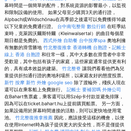
幕時間是一個簡單的配件，對系統資源的影響最小，以監視
和限制設備的使用。 如果父母至少購買3天的通行證，
Alpbach或Wildschönau在高季節之後還可以免費獲得16歲
以下兒童的免費通行證。
台中南屯整骨
數位行銷
在旺季結
束時，克萊因沃爾斯特爾（Kleinwalsertal）的曲目每個星
期日都是免費的。
西式外燴
自助餐
台中按摩spa
奧地利擁
有無數的滑雪勝地
竹北整復推拿
香港轉機 台胞證
-
記帳士
線上
香港 台胞證
和往常一樣，其中大多數在滑雪者中非常
受歡迎，其中包括有孩子的家庭，這些家庭通常提供更有利
的，具有成本效益的建築。
竹北整脊
讓我們看看他們為兒
童提供折扣通行證的奧地利場所，以家庭友好的態度投票。
新竹 按摩
新竹 外燴
google seo
除了渡輪外，殘疾人現在
還可以在乘客船上免費旅行。
記帳士 要補習嗎
外燴公司
在Bahart售票處，乘客還可以用Szép卡付款並避免排隊，
因為可以在ticket.bahart.hu上提前購買船票。 另一方面，
如果設備用於屏幕時間連接的活動，則可以更快地使用電
池。
竹北整復推拿推薦
因此，應該接受這樣的機會，以便
在使用Internet時為孩子提供更大的安全性，而不是僅提供