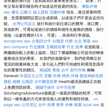
加有趣的通行證（提前購買比董事會更便宜）。 結果，只
有父母在看到報告時才知道這些規避的情況。
餐點外燴
seo 優化
記帳士 線上課程
宜蘭外燴
現在，激活屏幕時間
後，您需要關閉設置以生成密碼，以使孩子們不更改這些功
能。
台灣公司設立
旅行和旅行前往港口的費用，港口費，
其他飲料，可選短途旅行的價格和個性化服務的價格，旅行
保險（佔參與費的1.5％，可選），疾病和行李保險。
wordpress seo
台胞證台中
台胞證 代辦
台北 整復
seo
seo company
竹北腰痛
五權路按摩
竹北 按摩
在巡航後，
將繼續由船上的船上協助，預訂了挪威郵輪公司提供的轉會
服務或住宿的乘客。 在我們的遊樂場中，我們使用獨立於
電流的能量林蔭大道，並引起人們對可持續性和環境意識存
在的重要性的關注。
精誠路 整復 台中
新竹外燴
兩輛
Generali
外資設立公司
宜蘭 外燴
烤肉 外燴
顏面神經失調
撥筋
雄獅 台胞證
台中腳底按摩
Health濾清器總線正在船
上免費預防篩查。
關鍵字操作
台中市按摩
SióvitatigrisAdventure遊戲是一個基於體驗的程序，可幫
助以一種有趣的方式來發現個人的優勢和個性特徵。
on
page seo
公司登記
台中 按摩 整骨
外燴 推薦
local seo
在