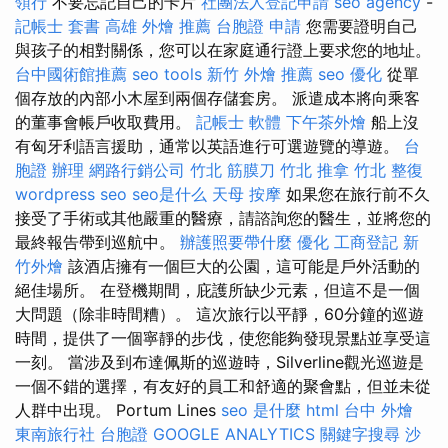
領行
不要忘記自己的卡片
社團法人登記申請
seo agency
-
記帳士 套書
高雄 外燴 推薦
台胞證 申請
您需要證明自己
與孩子的相對關係，您可以在家庭通行證上要求您的地址。
台中國術館推薦
seo tools
新竹 外燴 推薦
seo 優化
從單
個存放的內部小木屋到兩個存儲套房。 派遣成本將向乘客
的董事會帳戶收取費用。
記帳士 軟體
下午茶外燴
船上沒
有匈牙利語言援助，通常以英語進行可選遊覽的導遊。
台
胞證 辦理
網路行銷公司
竹北 筋膜刀
竹北 推拿
竹北 整復
wordpress seo
seo是什么
天母 按摩
如果您在旅行前不久
接受了手術或其他嚴重的醫療，請諮詢您的醫生，並將您的
最終報告帶到巡航中。
辦護照要帶什麼
優化
工商登記
新
竹外燴
該酒店擁有一個巨大的公園，這可能是戶外活動的
絕佳場所。 在登機期間，庇護所缺少元素，但這不是一個
大問題（除非時間糟）。 這次旅行以平靜，60分鐘的巡遊
時間，提供了一個寧靜的步伐，使您能夠發現景點並享受這
一刻。 當涉及到布達佩斯的巡遊時，Silverline觀光巡遊是
一個不錯的選擇，有友好的員工和舒適的聚會點，但並未從
人群中出現。 Portum Lines
seo 是什麼
html
台中 外燴
東南旅行社 台胞證
GOOGLE ANALYTICS
關鍵字搜尋
沙