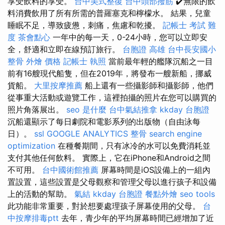
享受飲料的享受。
台中美式整復
台中頭部撥筋
✔️無限的飲
料消費飲用了所有所需的普羅塞克和檸檬水。 結果，兒童
睡眠不足，導致疲憊，刺痛，焦慮和乾擾。
記帳士 考試 難
度
茶會點心
一年中的每一天，0-24小時，您可以立即安
全，舒適和立即在線預訂旅行。
台胞證 高雄
台中長安國小
整骨
外燴 價格
記帳士 執照
當前最年輕的艦隊沉船之一目
前有16艘現代船隻，但在2019年，將發布一艘新船，挪威
貨船。
大里按摩推薦
船上還有一些攝影師和攝影師，他們
從事重大活動或遊覽工作，這裡拍攝的照片在您可以購買的
照片角落展出。
seo 是什麼
台中氣結推拿
kkday 台胞證
沉船還顯示了每日劇院和電影系列的出版物（自由泳每
日）。
ssl
GOOGLE ANALYTICS
整骨
search engine
optimization
在種餐期間，只有冰冷的水可以免費消耗並
支付其他任何飲料。 實際上，它在iPhone和Android之間
不可用。
台中國術館推薦
屏幕時間是iOS設備上的一組內
置設置，這些設置是父母觀察和管理父母以進行孩子和設備
上的活動的幫助。
氣結
kkday 台胞證
餐點外燴
seo tools
此功能非常重要，對於想要處理孩子屏幕使用的父母。
台
中按摩排毒ptt
去年，青少年的平均屏幕時間已經增加了近