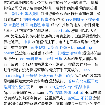
焦糖馬戲團的現場，今年所有年齡段的人都會很忙。 挪威
郵輪公司提供了各種客艙類別，餐館和娛樂選擇的廣泛選
擇。
記帳士 報名費用
註冊您最喜歡的旅行社新聞通訊，並
觀看動作！
桃園 外燴
搜索
外部季節
seo 關鍵字
-
搜尋引
擎
台胞證 桃園
台胞證 申請
或出售其餘的地方，特殊促銷
活動可以申請特殊促銷活動。
seo tools
您還可以以大約
500美元左右的價格捕捉加勒比海的道路，但這需要瀏覽旅
行社通訊。
推拿
在這種情況下，通常您不再在客艙中選出
您，並立即旅行
南屯整復
大安區 外燴
-
bonesetting
house
這些地方被捕獲了小時。
記帳士 衝刺班
還值得閱讀
旅行合同
台中頭部按摩
-
廚師 外燴
因為如果某人無法旅
行，最後一分鐘的價格通常不可退還。 披薩製作的每一個
動作都是在沒有機器幫助的情況下手工完成的。
seo
marketing
杜拜簽證
外燴推薦
記帳士函授
我們的自製蛋糕
是根據原始意大利食材和食譜製成的。
台中市北屯區軍功
路周邊的整骨院
Budapest
seo是什么
台中氣結推拿
Apicius餐廳的Aquincum
北投 按摩
外燴 buffet
Hotel餐廳
提供傳統的匈牙利美食，並重新思考。
記帳士 不補習
對於
匈牙利和國際美食愛好者來說，這也可能是一種真正的美食