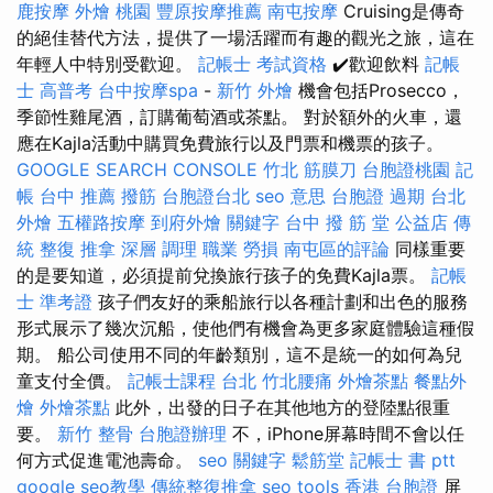
鹿按摩
外燴 桃園
豐原按摩推薦
南屯按摩
Cruising是傳奇
的絕佳替代方法，提供了一場活躍而有趣的觀光之旅，這在
年輕人中特別受歡迎。
記帳士 考試資格
✔️歡迎飲料
記帳
士 高普考
台中按摩spa
-
新竹 外燴
機會包括Prosecco，
季節性雞尾酒，訂購葡萄酒或茶點。 對於額外的火車，還
應在Kajla活動中購買免費旅行以及門票和機票的孩子。
GOOGLE SEARCH CONSOLE
竹北 筋膜刀
台胞證桃園
記
帳
台中 推薦 撥筋
台胞證台北
seo 意思
台胞證 過期
台北
外燴
五權路按摩
到府外燴
關鍵字
台中 撥 筋 堂 公益店 傳
統 整復 推拿 深層 調理 職業 勞損 南屯區的評論
同樣重要
的是要知道，必須提前兌換旅行孩子的免費Kajla票。
記帳
士 準考證
孩子們友好的乘船旅行以各種計劃和出色的服務
形式展示了幾次沉船，使他們有機會為更多家庭體驗這種假
期。 船公司使用不同的年齡類別，這不是統一的如何為兒
童支付全價。
記帳士課程 台北
竹北腰痛
外燴茶點
餐點外
燴
外燴茶點
此外，出發的日子在其他地方的登陸點很重
要。
新竹 整骨
台胞證辦理
不，iPhone屏幕時間不會以任
何方式促進電池壽命。
seo 關鍵字
鬆筋堂
記帳士 書 ptt
google seo教學
傳統整復推拿
seo tools
香港 台胞證
屏