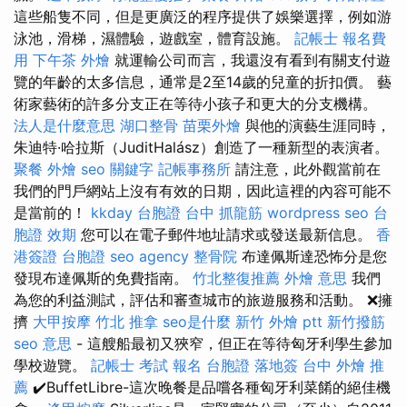
這些船隻不同，但是更廣泛的程序提供了娛樂選擇，例如游
泳池，滑梯，濕體驗，遊戲室，體育設施。
記帳士 報名費
用
下午茶 外燴
就運輸公司而言，我還沒有看到有關支付遊
覽的年齡的太多信息，通常是2至14歲的兒童的折扣價。 藝
術家藝術的許多分支正在等待小孩子和更大的分支機構。
法人是什麼意思
湖口整骨
苗栗外燴
與他的演藝生涯同時，
朱迪特·哈拉斯（JuditHalász）創造了一種新型的表演者。
聚餐 外燴
seo 關鍵字
記帳事務所
請注意，此外觀當前在
我們的門戶網站上沒有有效的日期，因此這裡的內容可能不
是當前的！
kkday 台胞證
台中 抓龍筋
wordpress seo
台
胞證 效期
您可以在電子郵件地址請求或發送最新信息。
香
港簽證 台胞證
seo agency
整骨院
布達佩斯達恐怖分是您
發現布達佩斯的免費指南。
竹北整復推薦
外燴 意思
我們
為您的利益測試，評估和審查城市的旅遊服務和活動。 ❌擁
擠
大甲按摩
竹北 推拿
seo是什麼
新竹 外燴 ptt
新竹撥筋
seo 意思
- 這艘船最初又狹窄，但正在等待匈牙利學生參加
學校遊覽。
記帳士 考試 報名
台胞證 落地簽
台中 外燴 推
薦
✔️BuffetLibre-這次晚餐是品嚐各種匈牙利菜餚的絕佳機